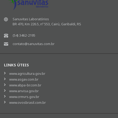
Sanuvitas Laboratórios
BR 470, Km 226.5, nº 553, Cairú, Garibaldi, RS
(54) 3462-2195
contato@sanuvitas.com.br
LINKS ÚTEIS
www.agricultura.gov.br
www.asgav.com.br
www.abpa-br.com.br
www.anvisa.gov.br
www.crmvrs.gov.br
www.ovosbrasil.com.br